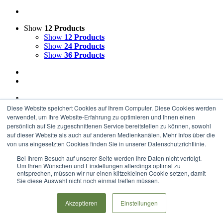
Show
12 Products
Show
12 Products
Show
24 Products
Show
36 Products
Diese Website speichert Cookies auf Ihrem Computer. Diese Cookies werden
Radwegmeter Melle
verwendet, um Ihre Website-Erfahrung zu optimieren und Ihnen einen
persönlich auf Sie zugeschnittenen Service bereitstellen zu können, sowohl
auf dieser Website als auch auf anderen Medienkanälen. Mehr Infos über die
ab
€
100,00
von uns eingesetzten Cookies finden Sie in unserer Datenschutzrichtlinie.
Ausführung wählen
Details
Bei Ihrem Besuch auf unserer Seite werden Ihre Daten nicht verfolgt.
Um Ihren Wünschen und Einstellungen allerdings optimal zu
Copyright 2017-2020 Radweg Allendorfer Straße e.V. |
Impressum
|
entsprechen, müssen wir nur einen klitzekleinen Cookie setzen, damit
Datenschutz
|
Haftungsausschluss
Sie diese Auswahl nicht noch einmal treffen müssen.
Rss
Akzeptieren
Einstellungen