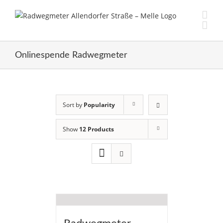
Skip
to
content
Onlinespende Radwegmeter
Sort by
Popularity
Show
12 Products