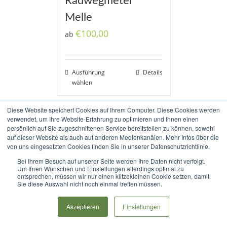
Radwegmeter
Melle
€
100,00
ab
Ausführung
Details
wählen
Diese Website speichert Cookies auf Ihrem Computer. Diese Cookies werden
verwendet, um Ihre Website-Erfahrung zu optimieren und Ihnen einen
persönlich auf Sie zugeschnittenen Service bereitstellen zu können, sowohl
auf dieser Website als auch auf anderen Medienkanälen. Mehr Infos über die
von uns eingesetzten Cookies finden Sie in unserer Datenschutzrichtlinie.
Bei Ihrem Besuch auf unserer Seite werden Ihre Daten nicht verfolgt.
Copyright 2017-2020 Radweg Allendorfer Straße e.V. |
Impressum
|
Um Ihren Wünschen und Einstellungen allerdings optimal zu
entsprechen, müssen wir nur einen klitzekleinen Cookie setzen, damit
Datenschutz
|
Haftungsausschluss
Sie diese Auswahl nicht noch einmal treffen müssen.
Rss
Akzeptieren
Einstellungen