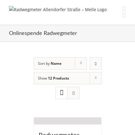
Skip
to
content
Onlinespende Radwegmeter
Sort by
Name
Show
12 Products