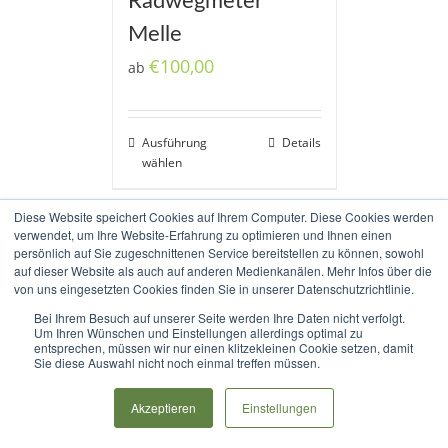
Radwegmeter
Melle
€
100,00
ab
Ausführung
Details
wählen
Diese Website speichert Cookies auf Ihrem Computer. Diese Cookies werden
verwendet, um Ihre Website-Erfahrung zu optimieren und Ihnen einen
persönlich auf Sie zugeschnittenen Service bereitstellen zu können, sowohl
auf dieser Website als auch auf anderen Medienkanälen. Mehr Infos über die
von uns eingesetzten Cookies finden Sie in unserer Datenschutzrichtlinie.
Bei Ihrem Besuch auf unserer Seite werden Ihre Daten nicht verfolgt.
Copyright 2017-2020 Radweg Allendorfer Straße e.V. |
Impressum
|
Um Ihren Wünschen und Einstellungen allerdings optimal zu
entsprechen, müssen wir nur einen klitzekleinen Cookie setzen, damit
Datenschutz
|
Haftungsausschluss
Sie diese Auswahl nicht noch einmal treffen müssen.
Rss
Akzeptieren
Einstellungen