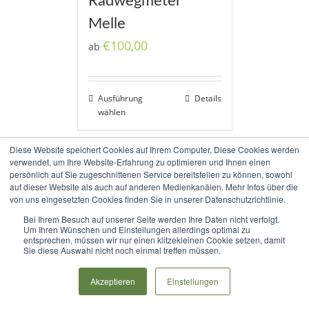
Radwegmeter
Melle
€
100,00
ab
Ausführung
Details
wählen
Diese Website speichert Cookies auf Ihrem Computer. Diese Cookies werden
verwendet, um Ihre Website-Erfahrung zu optimieren und Ihnen einen
persönlich auf Sie zugeschnittenen Service bereitstellen zu können, sowohl
auf dieser Website als auch auf anderen Medienkanälen. Mehr Infos über die
von uns eingesetzten Cookies finden Sie in unserer Datenschutzrichtlinie.
Bei Ihrem Besuch auf unserer Seite werden Ihre Daten nicht verfolgt.
Copyright 2017-2020 Radweg Allendorfer Straße e.V. |
Impressum
|
Um Ihren Wünschen und Einstellungen allerdings optimal zu
entsprechen, müssen wir nur einen klitzekleinen Cookie setzen, damit
Datenschutz
|
Haftungsausschluss
Sie diese Auswahl nicht noch einmal treffen müssen.
Rss
Akzeptieren
Einstellungen